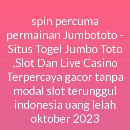
spin percuma
permainan Jumbototo -
Situs Togel Jumbo Toto
,Slot Dan Live Casino
Terpercaya gacor tanpa
modal slot terunggul
indonesia uang lelah
oktober 2023