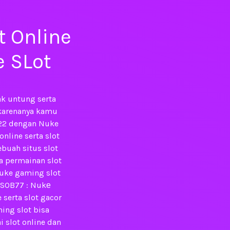
t Online
e SLot
 mesin jackpot yang lain. Slot Satu Baris : Ke-4 ada permainan macam slot judi yang tradisionil. Permainan ini perlu menghendaki bakal ada gambar yang serupa satu satu. Slot Lima Sisi : Ke-5, sebagai tipe slot yang lebih susah buat dimenangi lantaran ada 5 sisi yang lain. Daftar Permainan Judi Online Termashyur SOB77 Saat sebelum masuk ke slot online dan slot gacor di Nuke gaming slot online SOB77 kami bakal memberinya enam seri daftar judi online, disamping slot online yang pasti ada pada Nuke gaming SOB77 . Sehingga tak boleh menduga situs SOB77 cuma sediakan slot online dan slot gacor saja! Ada banyak permainan yang lain yang bisa memebrimu cuan. Judi Slot Online Dari beberapa permainan judi online,slot online yang ringan dimenangi dan barangkali sebagai model judi online yang terkenal serta banyak dimainkan. Hadiah jackpot slot gacor yang dijajakan begitu besar. Berikut ini pemicu kenapa permainan ini dimainkan oleh demikian beberapa pemain di beberapa golongan, terhitung anggota Nuke gaming slot online SOB77. Judi Poker Online Judi Poker Online adalah model judi online dimainkan dengan kartu dengan gampang, maka siapa-siapa saja dapat memainkan. Permainan poker online banyak disenangi oleh beberapa peserta situs judi slot terbaik serta terpercaya. Kenyataannya, kejuaraan permainan poker online sedang diselenggarakan dan hadiahnya besar sekali di SOB77. Judi Casino Online Seterusnya ada judi casino online SOB77. Satu diantara permainan situs judi slot online gacor terpilih dengan beberapa fans ini menjajakan pelbagai permainan seperti roulette, baccarat dan ada banyak permainan dahsyat yang lai