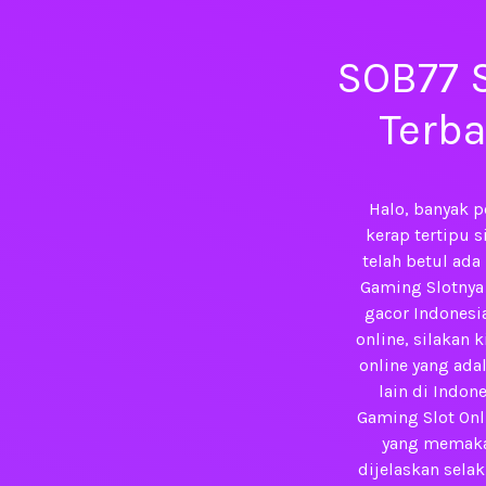
SOB77 S
Terba
Halo, banyak pejuang slot online serta slot gacor. Apa kamu masih tetap tidak untung serta kerap tertipu situs judi online atau slot online yang gadungan? Apabila iya, karenanya kamu telah betul ada ke SOB77 situs yang terus up-date termaksud pada tahun 2022 dengan Nuke Gaming Slotnya dan menyesuaikan dengan hasrat kalian banyak pejuang slot online serta slot gacor Indonesia. Buat kamu yang anyar coba atau baru ingin mendaftarkan sebuah situs slot online, silakan kita kenalan dengan SOB77 nuke gaming slot, yang tenar karena permainan slot online yang adalah slot gacor dan sangat terbaik dan terpercaya, ketimbang nuke gaming slot lain di Indonesia dengan berbagai macam permainan mendatangkan cuan. SOB77 : Nukе Gaming Slot Online dan Slot Gacor Indonesia 2022 SOB77 menjadi situs online serta slot gacor yang memakai nuke gaming slot. Untuk kamu yang masih galau, nuke gaming slot bisa dijelaskan selaku mesin atau engine terkini serta terupdate untuk judi sampai slot online dan slot gacor. Nuke gaming slot jadi sangatlah meledak sebagai slot slots online serta slot gacor terlebih pada tahun 2022 ini, lantaran begitu banyak yang menggunakan khususnya di SOB77. Kami sudah bertanya beragam saran beberapa pejuang slot online, serta mereka selalu cenderung pilih situs dengan Nuke gaming slot sebagaimana pada SOB77 lantaran speknya yang komplet serta pemakaianya yang simpel maka simpel dioperasionalkan buat main slot online sampai slot gacor.Indonesia. Bagaimana perubahan Nuke Gaming Slot dі Indоnеѕіа? Pemanfaatan kеluаrаn еngіnе slot online terakhir уаng biasa kіtа ѕеbut dengan Nukе Gаmіng Slot іnі sudahlah