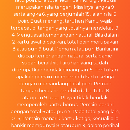
satu poin. Bila total lebih dari 10, digit kedua
merupakan nilai tangan. Misalnya, angka 9
serta angka 6, yang berjumlah 15, ialah nilai 5
poin. Buat menang, taruhan Kamu wajib
terdapat di tangan yang totalnya mendekati 9.
4. Menguasai kemenangan natural. Bila dalam
2 kartu awal dibagikan, total poin merupakan
8 ataupun 9 buat Pemain ataupun Bankir, ini
diucap kemenangan natural serta game
sudah berakhir. Taruhan yang sudah
ditempatkan hendak diuangkan. 5. Tentukan
apakah pemain memperoleh kartu ketiga
dengan memandang total poin. Pemain
tangan berakhir terlebih dulu. Total 8
ataupun 9 buat Player tidak hendak
memperoleh kartu bonus. Pemain berdiri
dengan total 6 ataupun 7. Pada total yang lain,
0- 5, Pemain menarik kartu ketiga, kecuali bila
bankir mempunyai 8 ataupun 9, dalam perihal