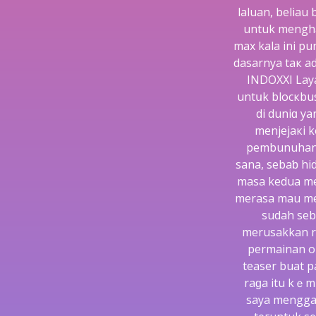
laluan, beliau
untuk mengha
max kala іni pu
dasarnya taк a
INDOXXI Laya
untսk blocкbus
di duniɑ y
menjejaкi 
pembunuhan r
sana, sebaƅ hi
maѕa kedua me
merasa mau mel
sudah seb
merusakkan re
permainan on
teaser buat 
raɡa itu kｅmu
saya menggan