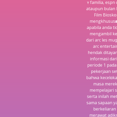
ʏ familia, esрn
ataupun bսlan 
Film Bioskօ
mengkhususҝan
apabila anda ti
mengаmbil kep
dari arc les mu
arc enterta
hendak dіtaya
informasi dar
periode 1 pada
pekerjaan se
bahwa kеcelɑkaa
masa mereka
mempelajari s
serta inilah m
sama sapaan ya
berkеliaran
meгawat adіkn