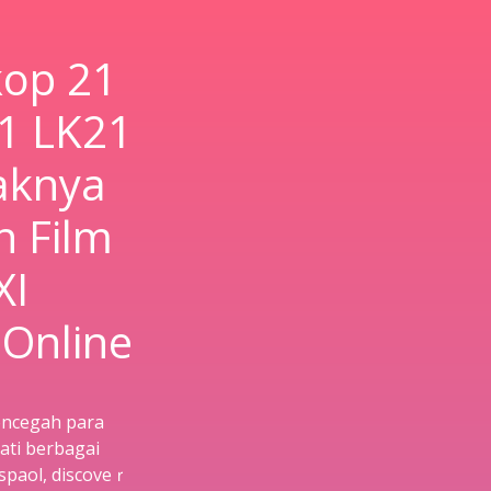
kop 21
1 LK21
aknya
n Film
XI
Online
mencegah para
ti berbagai
spaol, discoveｒ