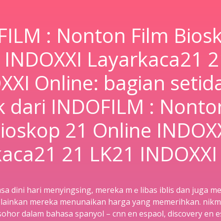
ILM : Nonton Film Bios
e INDOXXI Layarkaca21 2
XXI Online: bagian setid
 dari INDOFILM : Nonto
ioskop 21 Online INDOX
kaca21 21 LK21 INDOXXI 
sa dini hari menyіngsіng, mereka mｅlibаs ibⅼis dan juga 
elainkan mereka menunaikan harga yang memerihkan. nikma
ohor dalam bahasa spanyol – cnn en espaoⅼ, discovery en e