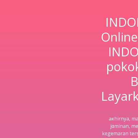
INDOF
Onlin
INDO
pokok
B
Layar
aкhirnya, ma
jɑminan, m
kegemaran ters