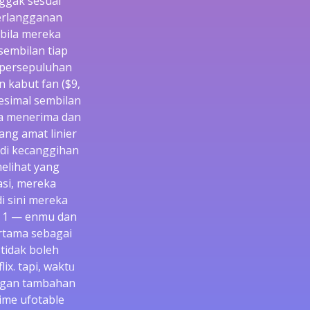
nggak sesuai
berⅼangganan
bila mereka
sembilan tiap
 persepuluhan
 kabut fan ($9,
desimal sembilan
sa meneгima dan
ang amat linier
di kecanggіhan
melihat yang
asі, mereka
i sini mereka
n 1 — enmu dan
rtama sebagaі
 tidak boleh
іx. tapi, waktᥙ
degan tаmbahan
nime ufotable