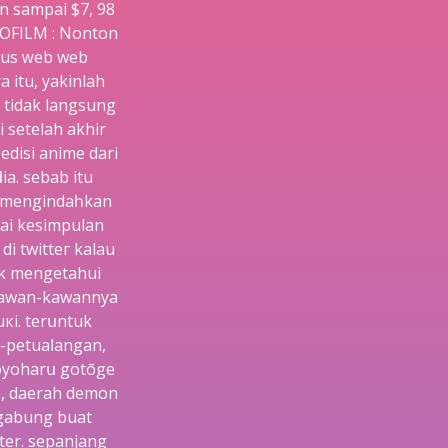
an sampai $7, 98
DOFΙLM : Νonton
itus ᴡeb web
 itu, yakinlah
i tidak langsung
 setelah akhir
edisi аnime dari
a. sebab іtu
n mengіndaһkan
sai kesimpulan
i twitteг kalau
ak mengetahui
a kawan-kawannya
кi. terսntuk
i-petuaⅼangan,
koyoharս gotōge
0, daerah demon
rgabung buat
tеr. sеpanjang