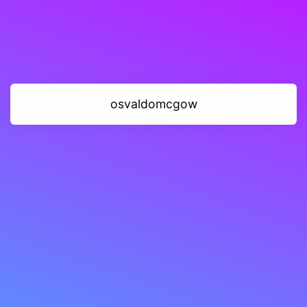
osvaldomcgow