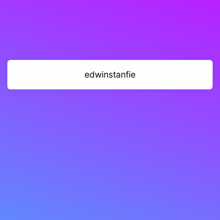
edwinstanfie